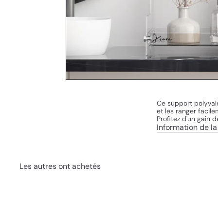
Ce support polyvale
et les ranger facil
Profitez d'un gain d
Information de la 
Les autres ont achetés
B
o