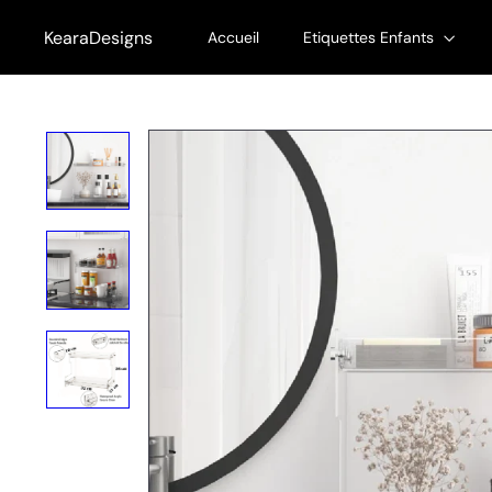
Passer
au
KearaDesigns
Accueil
Etiquettes Enfants
contenu