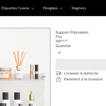
Étiquettes Cuisine
Plexiglass
Magmory
Support Polyvalent
Prix
Prix
119
000 DT
régulier
Quantité
Livraison à domicile
Paiement à la livraison