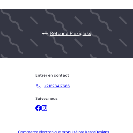
Retour à Plexiglass
Entrer en contact
+21623417686
Suivez nous
Facebook
Instagram
Commerce électronique propulsé par KearaDesigns